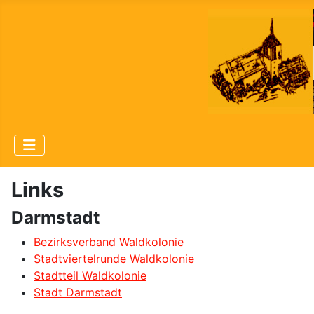
Links
Darmstadt
Bezirksverband Waldkolonie
Stadtviertelrunde Waldkolonie
Stadtteil Waldkolonie
Stadt Darmstadt